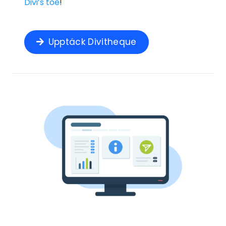
Divi’s toe
!
Upptäck Divitheque