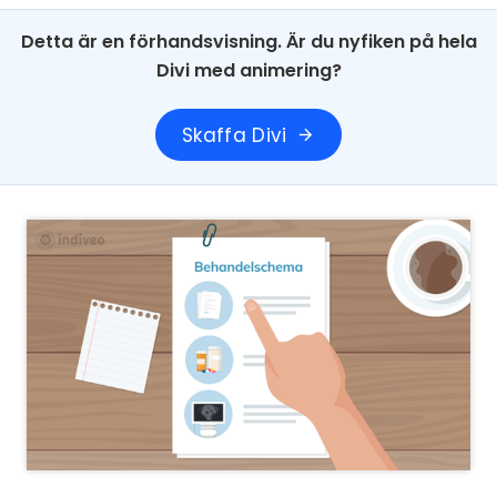
Detta är en förhandsvisning. Är du nyfiken på hela
Divi med animering?
Skaffa Divi
arrow_forward