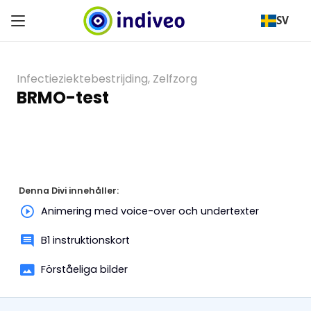
SV
Infectieziektebestrijding
,
Zelfzorg
BRMO-test
Denna Divi innehåller:
Animering med voice-over och undertexter
B1 instruktionskort
Förståeliga bilder