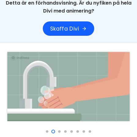
Detta är en förhandsvisning. Är du nyfiken på hela
Divi med animering?
Skaffa Divi
arrow_forward