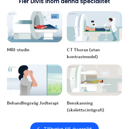
Fler Divis inom denna specialitet
MRI-studie
CT Thorax (utan
kontrastmedel)
Behandlingsväg Jodterapi
Benskanning
(skelettscintigrafi)