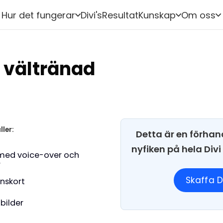
Hur det fungerar
Divi's
Resultat
Kunskap
Om oss
h vältränad
ller:
Detta är en förhan
nyfiken på hela Div
med voice-over och
r
Skaffa D
onskort
 bilder