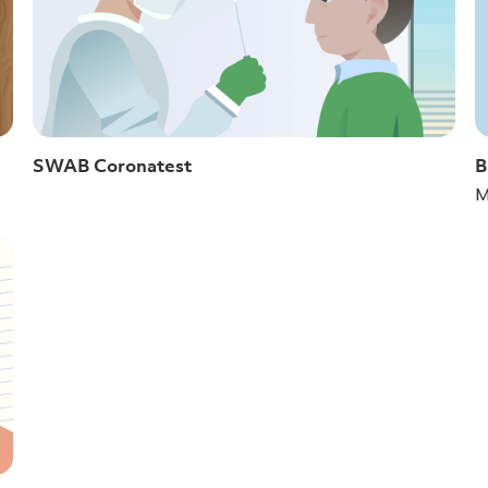
SWAB Coronatest
B
M