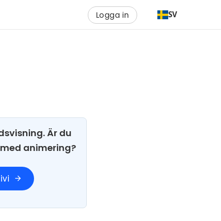
Logga in
SV
dsvisning. Är du
i med animering?
ivi
arrow_forward