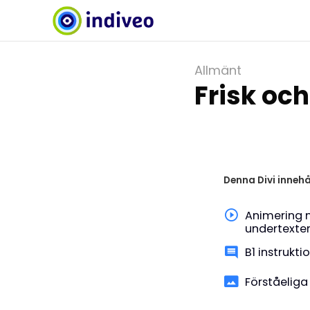
Allmänt
Frisk oc
Denna Divi innehå
Animering 
undertexte
B1 instrukti
Förståeliga