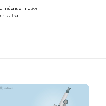
välmående: motion,
rm av text,