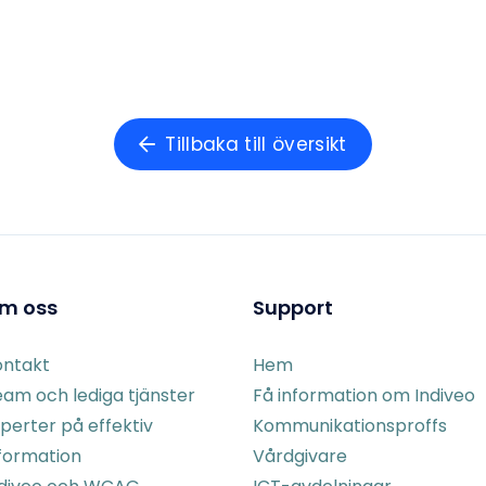
Tillbaka till översikt
m oss
Support
ontakt
Hem
am och lediga tjänster
Få information om Indiveo
perter på effektiv
Kommunikationsproffs
formation
Vårdgivare