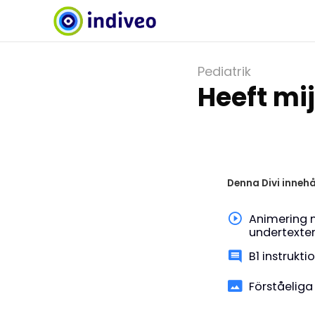
Pediatrik
Heeft mi
Denna Divi innehå
Animering 
undertexte
B1 instrukti
Förståeliga