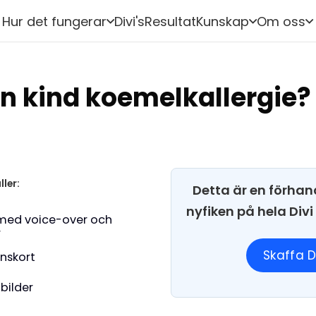
Hur det fungerar
Divi's
Resultat
Kunskap
Om oss
jn kind koemelkallergie?
ller:
Detta är en förhan
nyfiken på hela Div
med voice-over och
r
Skaffa D
onskort
 bilder