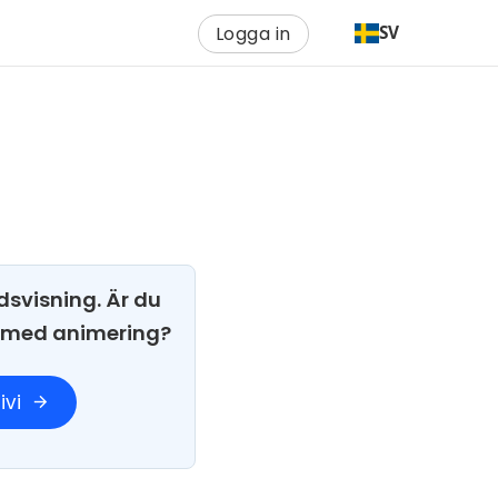
Logga in
SV
dsvisning. Är du
i med animering?
ivi
arrow_forward