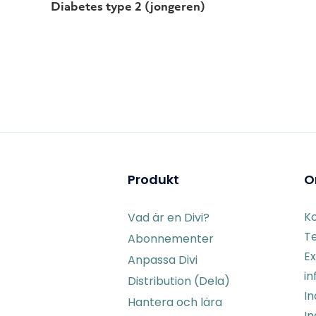
Diabetes type 2 (jongeren)
Produkt
O
K
Vad är en Divi?
Te
Abonnementer
Ex
Anpassa Divi
in
Distribution (Dela)
I
Hantera och lära
In