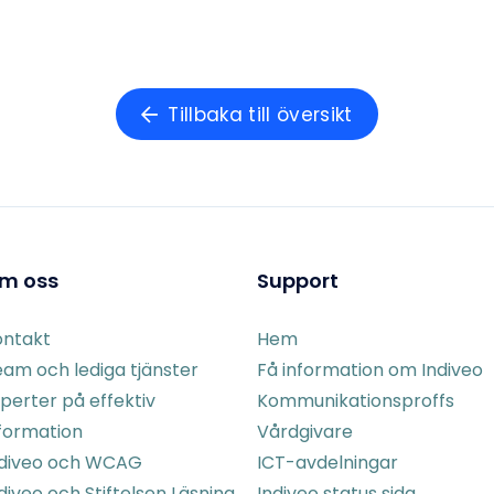
Tillbaka till översikt
m oss
Support
ontakt
Hem
am och lediga tjänster
Få information om Indiveo
perter på effektiv
Kommunikationsproffs
formation
Vårdgivare
ndiveo och WCAG
ICT-avdelningar
diveo och Stiftelsen Läsning
Indiveo status sida