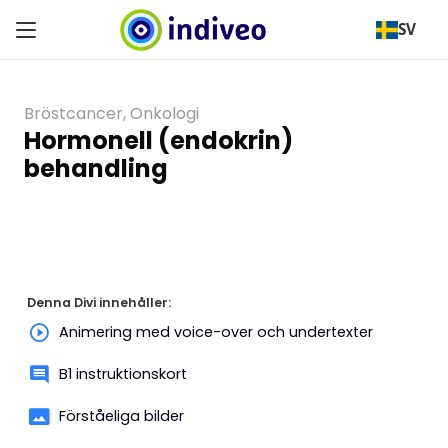
SV
Bröstcancer
,
Onkologi
Hormonell (endokrin)
behandling
Denna Divi innehåller:
Animering med voice-over och undertexter
B1 instruktionskort
Förståeliga bilder