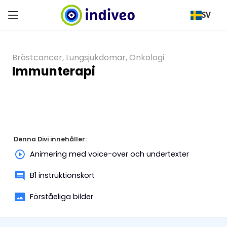
SV
Bröstcancer
,
Lungsjukdomar
,
Onkologi
Immunterapi
Denna Divi innehåller:
Animering med voice-over och undertexter
B1 instruktionskort
Förståeliga bilder