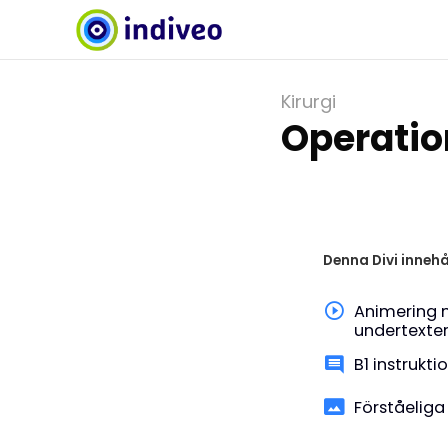
Kirurgi
Operatio
Denna Divi innehå
Animering 
undertexte
B1 instrukti
Förståeliga