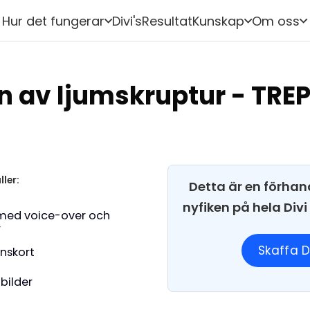
Hur det fungerar
Divi's
Resultat
Kunskap
Om oss
n av ljumskruptur - TRE
ller:
Detta är en förhan
nyfiken på hela Div
med voice-over och
r
Skaffa D
onskort
 bilder