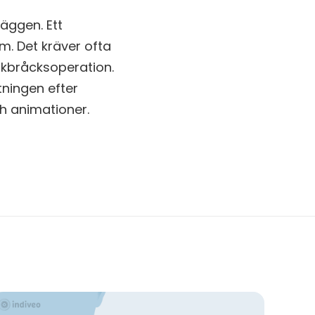
väggen. Ett
m. Det kräver ofta
skbråcksoperation.
ningen efter
ch animationer.