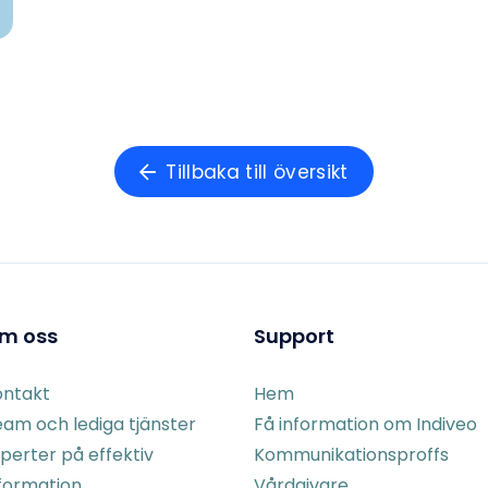
Tillbaka till översikt
m oss
Support
ontakt
Hem
am och lediga tjänster
Få information om Indiveo
perter på effektiv
Kommunikationsproffs
formation
Vårdgivare