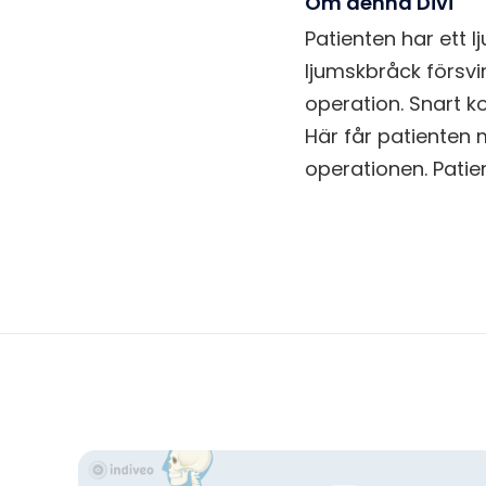
Om denna Divi
Patienten har ett 
ljumskbråck försvi
operation. Snart k
Här får patienten
operationen. Patie