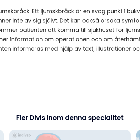
ljumskbråck. Ett ljumskbråck är en svag punkt i buk
nner inte av sig självt. Det kan också orsaka symto
ommer patienten att komma till sjukhuset för ljum
 mer information om operationen och om återhämt
nten informeras med hjälp av text, illustrationer o
Fler Divis inom denna specialitet