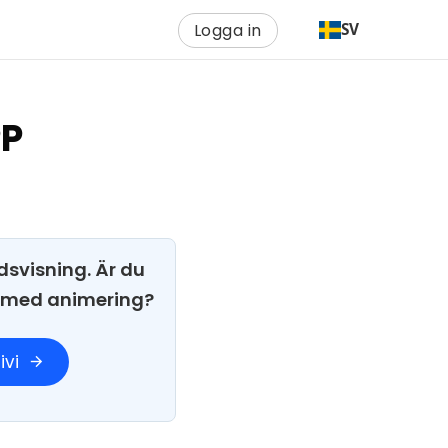
Logga in
SV
PP
dsvisning. Är du
i med animering?
ivi
arrow_forward