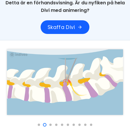
Detta är en förhandsvisning. Är du nyfiken på hela
Divi med animering?
Skaffa Divi
arrow_forward