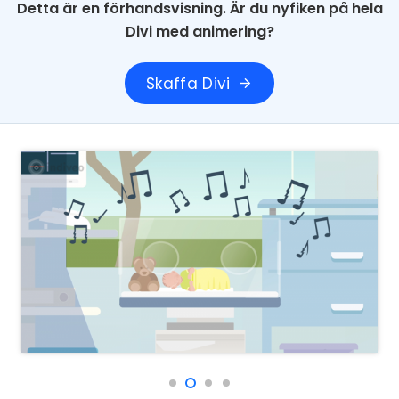
Detta är en förhandsvisning. Är du nyfiken på hela
Divi med animering?
Skaffa Divi
arrow_forward