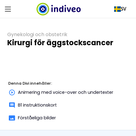
SV
Gynekologi och obstetrik
Kirurgi för äggstockscancer
Denna Divi innehåller:
Animering med voice-over och undertexter
B1 instruktionskort
Förståeliga bilder