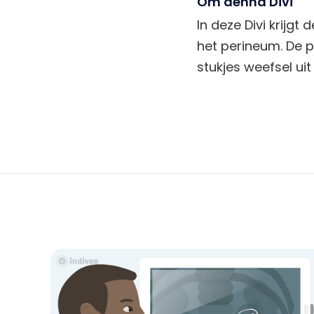
Om denna Divi
In deze Divi krijg
het perineum. De p
stukjes weefsel ui