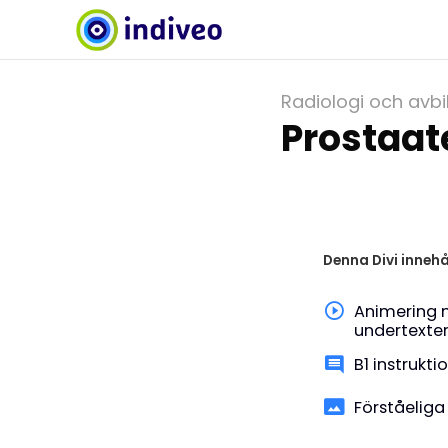
Radiologi och avbi
Prostaat
Denna Divi innehå
Animering 
undertexte
B1 instrukti
Förståeliga