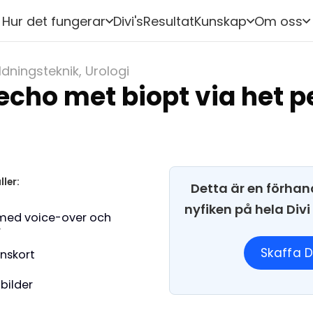
Hur det fungerar
Divi's
Resultat
Kunskap
Om oss
ldningsteknik
,
Urologi
echo met biopt via het 
ller:
Detta är en förhan
nyfiken på hela Div
med voice-over och
r
Skaffa D
onskort
 bilder