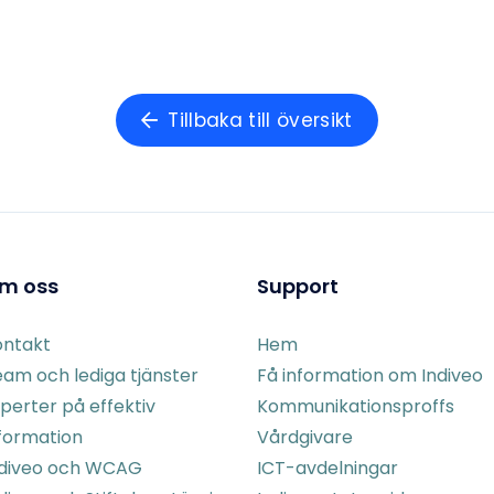
Tillbaka till översikt
m oss
Support
ontakt
Hem
am och lediga tjänster
Få information om Indiveo
perter på effektiv
Kommunikationsproffs
formation
Vårdgivare
ndiveo och WCAG
ICT-avdelningar