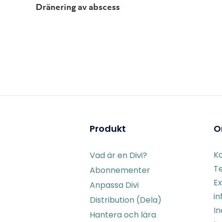
Dränering av abscess
Produkt
O
K
Vad är en Divi?
Te
Abonnementer
Ex
Anpassa Divi
in
Distribution (Dela)
I
Hantera och lära