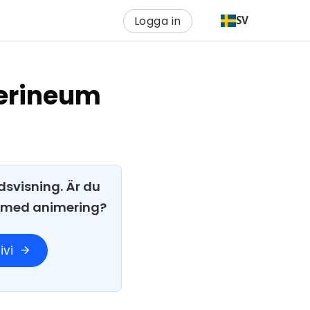
Logga in
SV
perineum
dsvisning. Är du
i med animering?
ivi
arrow_forward