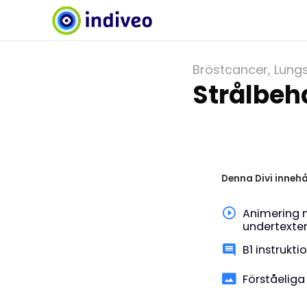
Bröstcancer
,
Lung
Strålbeh
Denna Divi innehå
Animering 
undertexte
B1 instrukti
Förståeliga