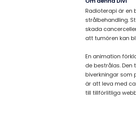
Om denna Divi
Radioterapi är en 
strålbehandling. St
skada cancerceller
att tumören kan bl
En animation förk
de bestrålas. Den 
biverkningar som p
är att leva med can
till tillförlitliga