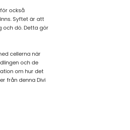
rför också
nns. Syftet är att
g och dö. Detta gör
med cellerna när
ndlingen och de
mation om hur det
ter från denna Divi