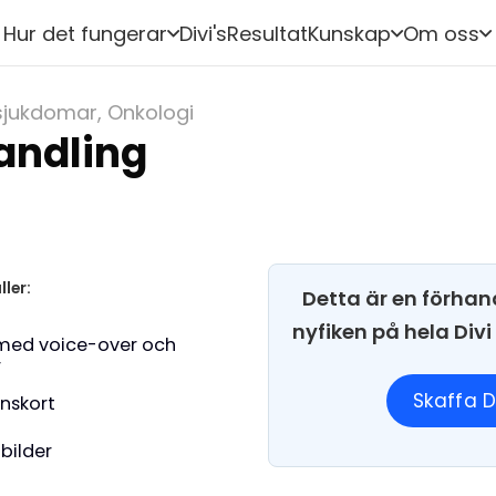
Hur det fungerar
Divi's
Resultat
Kunskap
Om oss
sjukdomar
,
Onkologi
andling
ller:
Detta är en förhan
nyfiken på hela Div
med voice-over och
r
Skaffa D
onskort
 bilder