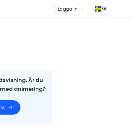
Logga in
SV
dsvisning. Är du
i med animering?
ivi
arrow_forward