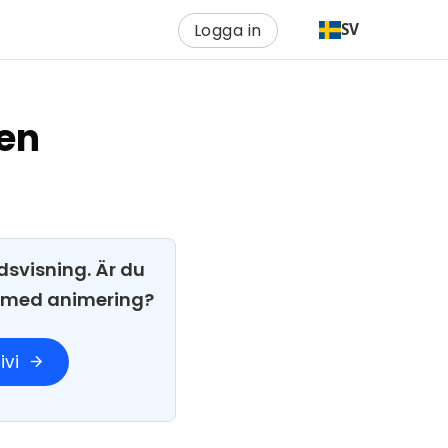
Logga in
SV
gen
dsvisning. Är du
i med animering?
ivi
arrow_forward