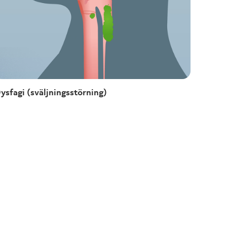
ysfagi (sväljningsstörning)