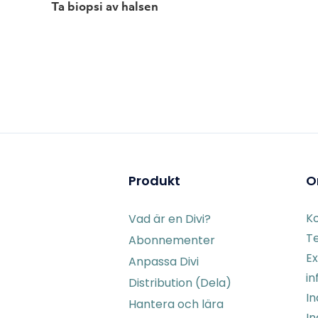
Ta biopsi av halsen
Produkt
O
K
Vad är en Divi?
Te
Abonnementer
Ex
Anpassa Divi
in
Distribution (Dela)
I
Hantera och lära
In