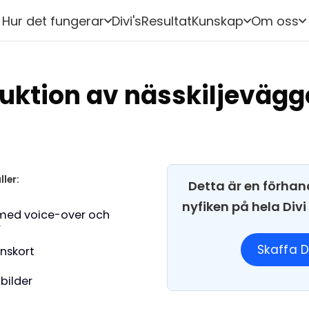
Hur det fungerar
Divi's
Resultat
Kunskap
Om oss
uktion av nässkiljeväg
ller:
Detta är en förhan
nyfiken på hela Div
med voice-over och
r
Skaffa D
onskort
 bilder