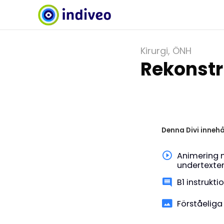
Kirurgi
,
ÖNH
Rekonstr
Denna Divi innehå
Animering 
undertexte
B1 instrukti
Förståeliga