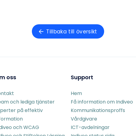
Tillbaka till översikt
m oss
Support
ontakt
Hem
am och lediga tjänster
Få information om Indiveo
perter på effektiv
Kommunikationsproffs
formation
Vårdgivare
ndiveo och WCAG
ICT-avdelningar
diveo och Stiftelsen Läsning
Indiveo status sida