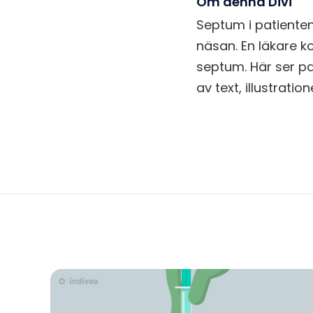
Om denna Divi
Septum i patiente
näsan. En läkare k
septum. Här ser pa
av text, illustrati