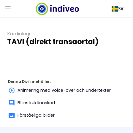
SV
Kardiologi
TAVI (direkt transaortal)
Denna Divi innehåller:
Animering med voice-over och undertexter
B1 instruktionskort
Förståeliga bilder