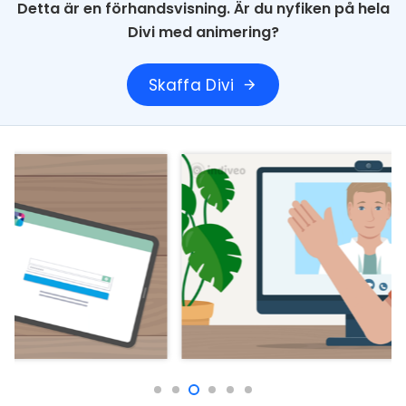
Detta är en förhandsvisning. Är du nyfiken på hela
Divi med animering?
Skaffa Divi
arrow_forward