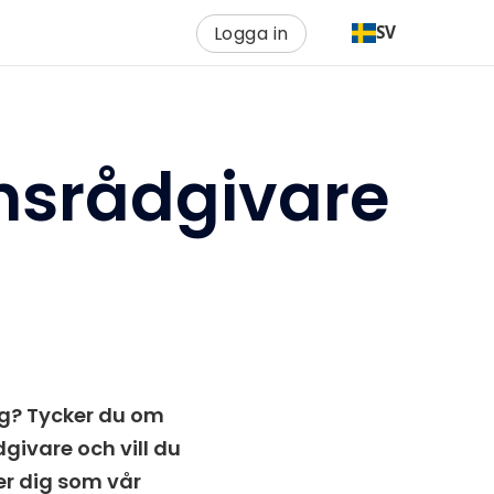
Logga in
SV
nsrådgivare
ig? Tycker du om
givare och vill du
ter dig som vår