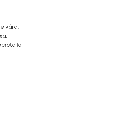
re vård.
xa.
erställer