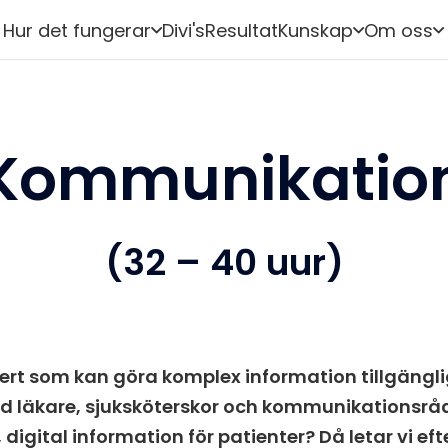
Hur det fungerar
Divi's
Resultat
Kunskap
Om oss
 Kommunikatio
(32 – 40 uur)
ert som kan göra komplex information tillgängl
d läkare, sjuksköterskor och kommunikationsråd
g, digital information för patienter? Då letar vi ef