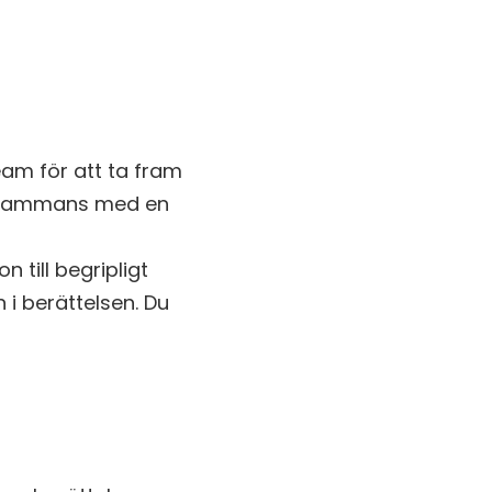
am för att ta fram
 tillsammans med en
till begripligt
n i berättelsen. Du