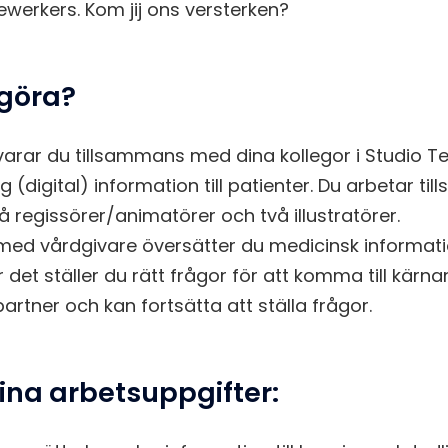
werkers. Kom jij ons versterken?
 göra?
arar du tillsammans med dina kollegor i Studio Te
lig (digital) information till patienter. Du arbetar
å regissörer/animatörer och två illustratörer.
ed vårdgivare översätter du medicinsk information 
r det ställer du rätt frågor för att komma till kärna
artner och kan fortsätta att ställa frågor.
dina arbetsuppgifter: