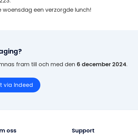
223.
e woensdag een verzorgde lunch!
daging?
ämnas fram till och med den
6 december 2024
.
ct via Indeed
m oss
Support