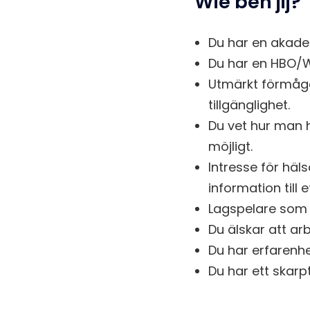
Wie ben jij?
Du har en akadem
Du har en HBO/W
Utmärkt förmåga
tillgänglighet.
Du vet hur man hi
möjligt.
Intresse för häl
information till e
Lagspelare som 
Du älskar att arb
Du har erfarenhe
Du har ett skarpt