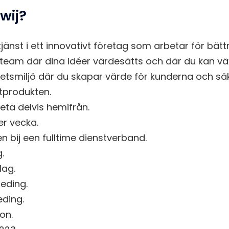
wij?
jänst i ett innovativt företag som arbetar för bätt
t team där dina idéer värdesätts och där du kan vä
etsmiljö där du skapar värde för kunderna och säk
utprodukten.
beta delvis hemifrån.
r vecka.
 bij een fulltime dienstverband.
.
lag.
eding.
ding.
on.