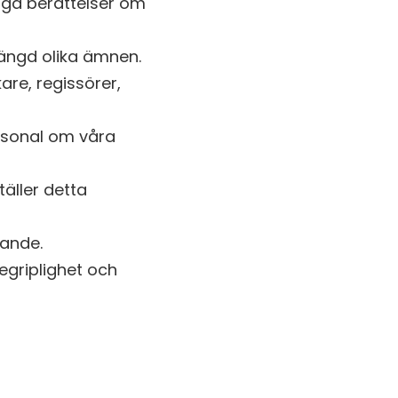
iga berättelser om
mängd olika ämnen.
are, regissörer,
rsonal om våra
äller detta
dande.
begriplighet och