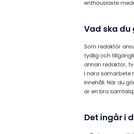
enthousiaste mede
Vad ska du
Som redaktör ansv
tydlig och tillgäng
annan redaktör, tv
I nära samarbete m
innehåll. När du gö
är en bra samtalsp
Det ingår i 