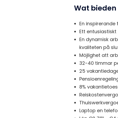
Wat bieden 
En inspirerande t
Ett entusiastisk
En dynamisk arb
kvaliteten på sl
Möjlighet att ar
32-40 timmar pe
25 vakantiedagen
Pensioenregeling
8% vakantietoes
Reiskostenvergo
Thuiswerkvergoe
Laptop en telefo