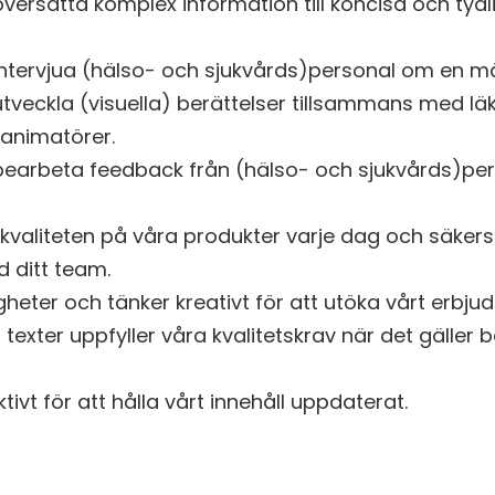
ersätta komplex information till koncisa och tydl
ntervjua (hälso- och sjukvårds)personal om en 
veckla (visuella) berättelser tillsammans med läk
 animatörer.
earbeta feedback från (hälso- och sjukvårds)pe
valiteten på våra produkter varje dag och säkerst
 ditt team.
gheter och tänker kreativt för att utöka vårt erbju
lla texter uppfyller våra kvalitetskrav när det gäller 
tivt för att hålla vårt innehåll uppdaterat.