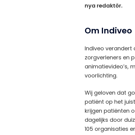
nya redaktör.
Om Indiveo
Indiveo verandert
zorgverleners en 
animatievideo’s, 
voorlichting.
Wij geloven dat goe
patiënt op het jui
krijgen patiënten 
dagelijks door du
105 organisaties 