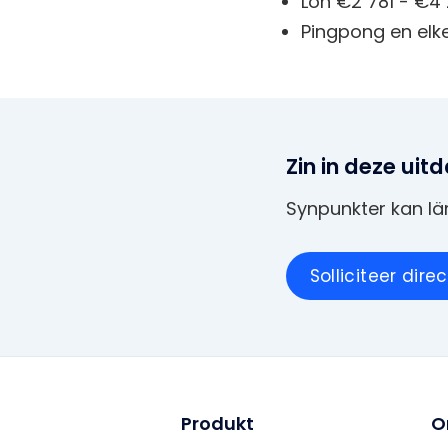
Lön €2 781 - €4 
Pingpong en elk
Zin in deze uit
Synpunkter kan l
Solliciteer dire
Produkt
O