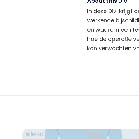
About this Divi
In deze Divi krijgt 
werkende bijschildk
en waarom een teve
hoe de operatie ve
kan verwachten va