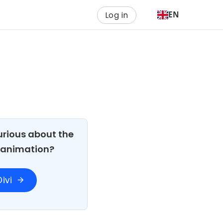
Log in
EN
Curious about the
h animation?
ivi
arrow_forward