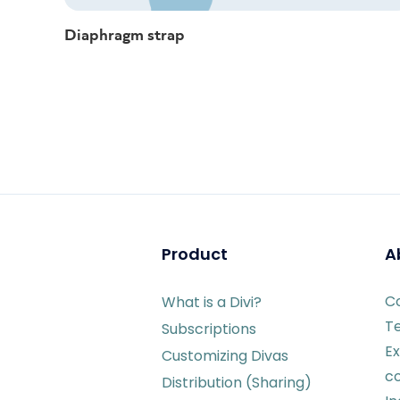
Diaphragm strap
Product
A
C
What is a Divi?
T
Subscriptions
Ex
Customizing Divas
c
Distribution (Sharing)