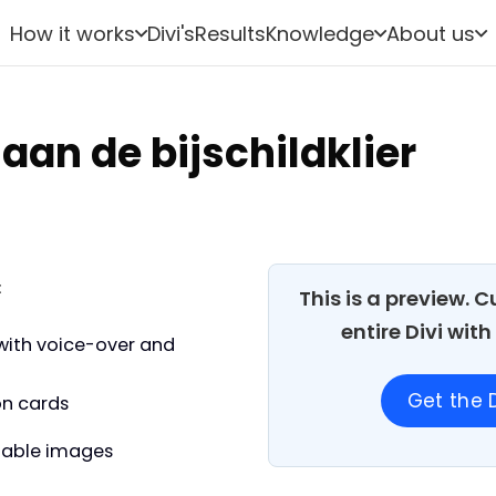
How it works
Divi's
Results
Knowledge
About us
aan de bijschildklier
:
This is a preview. 
entire Divi wit
with voice-over and
Get the D
on cards
able images