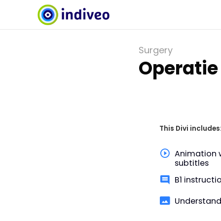
Surgery
Operatie 
This Divi includes
Animation 
subtitles
B1 instructi
Understand