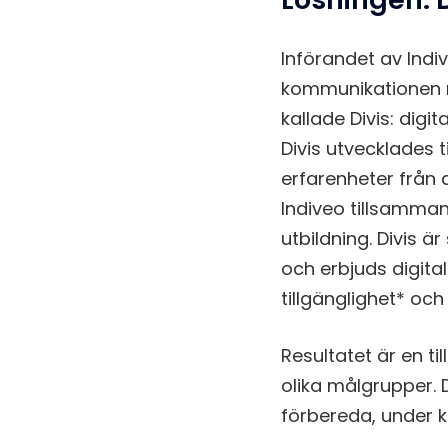
Införandet av Indi
kommunikationen me
kallade Divis: dig
Divis utvecklades 
erfarenheter från 
Indiveo tillsamma
utbildning. Divis ä
och erbjuds digita
tillgänglighet* oc
Resultatet är en til
olika målgrupper. D
förbereda, under k