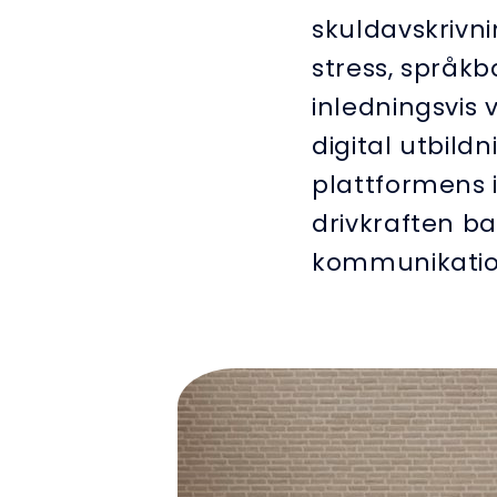
skuldavskrivn
stress, språk
inledningsvis 
digital utbil
plattformens 
drivkraften b
kommunikati