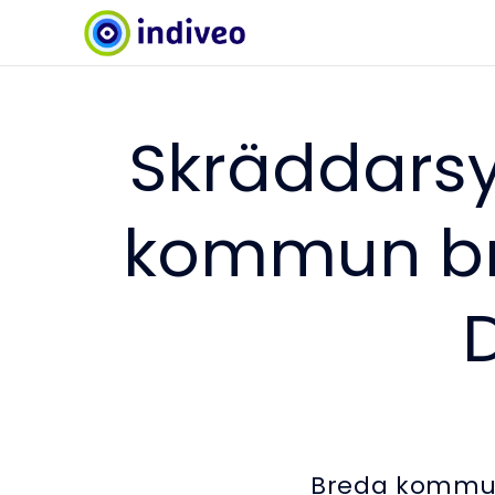
Skräddarsy
kommun br
D
Breda kommun