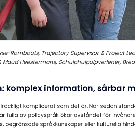
sse-Rombouts, Trajectory Supervisor & Project Le
 & Maud Heestermans, Schulphulpulpverlener, Br
: komplex information, sårbar 
illräckligt komplicerat som det är. När sedan sta
r fulla av policyspråk ökar avståndet för invånar
, begränsade språkkunskaper eller kulturella hind