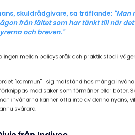
ns, skuldrådgivare, sa träffande:
"Man 
någon från fältet som har tänkt till när det
yrerna och breven."
lingen mellan policyspråk och praktik stod i vägen 
rdet "kommun" i sig motstånd hos många invånar
förknippas med saker som förmåner eller böter. S
men invånarna känner ofta inte av denna nyans, vi
ännu svårare.
ivis från Indiveo