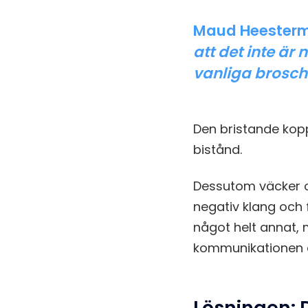
Maud Heesterma
att det inte är 
vanliga brosch
Den bristande kopp
bistånd.
Dessutom väcker o
negativ klang och 
något helt annat, 
kommunikationen 
Lösningen: D