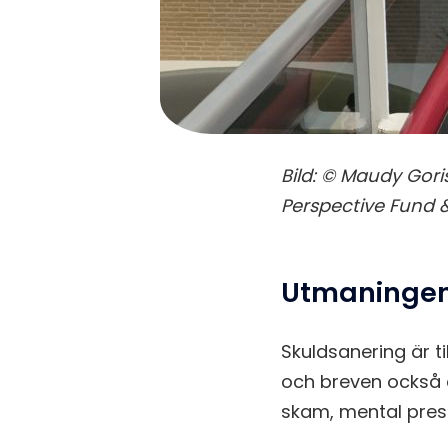
Bild: © Maudy Gori
Perspective Fund
Utmaningen
Skuldsanering är t
och breven också ä
skam, mental press