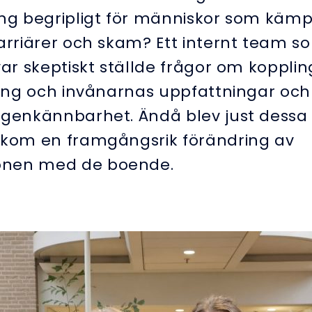
ing begripligt för människor som kä
barriärer och skam? Ett internt team s
var skeptiskt ställde frågor om koppl
dning och invånarnas uppfattningar oc
igenkännbarhet. Ändå blev just dess
akom en framgångsrik förändring av
onen med de boende.