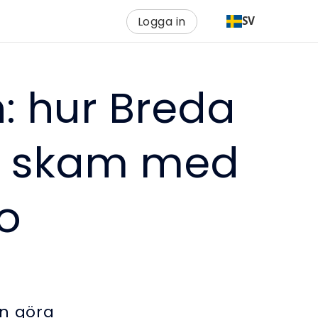
Logga in
SV
: hur Breda
h skam med
eo
n göra