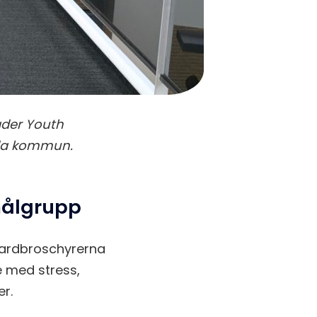
ader Youth
eda kommun.
målgrupp
ndardbroschyrerna
e med stress,
er.