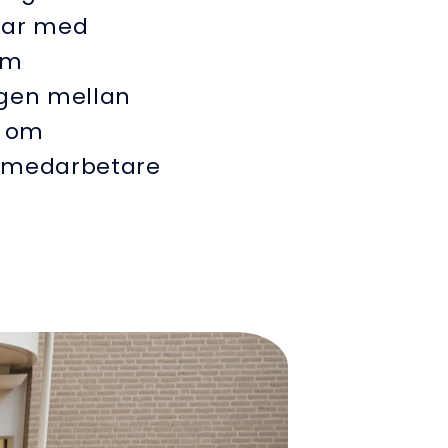
mpar med
om
ingen mellan
h om
a medarbetare