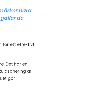
märker bara
 gäller de
för ett effektivt
e. Det har en
kuldsanering är
lket gör