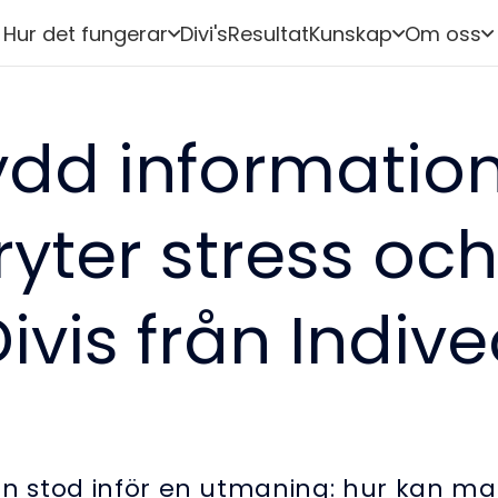
Hur det fungerar
Divi's
Resultat
Kunskap
Om oss
dd information
yter stress oc
ivis från Indiv
 stod inför en utmaning: hur kan ma