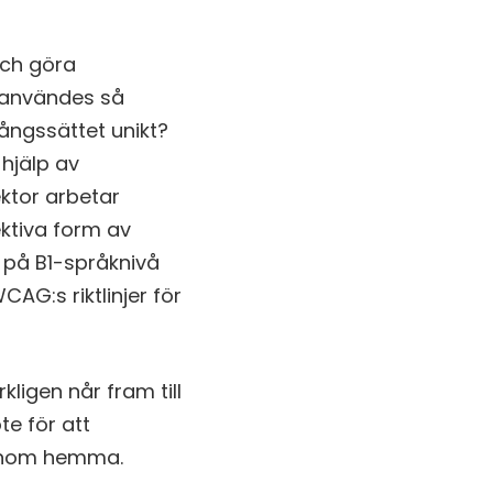
och göra
n användes så
gångssättet unikt?
hjälp av
ktor arbetar
ktiva form av
r på B1-språknivå
AG:s riktlinjer för
.
kligen når fram till
te för att
igenom hemma.