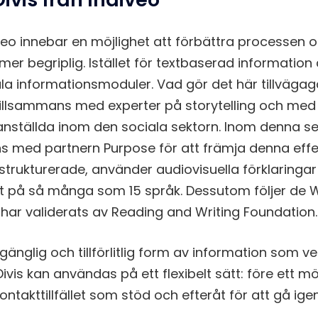
veo innebar en möjlighet att förbättra processen 
r begriplig. Istället för textbaserad informatio
itala informationsmoduler. Vad gör det här tillväga
tillsammans med experter på storytelling och med 
anställda inom den sociala sektorn. Inom denna se
ns med partnern Purpose för att främja denna effe
r strukturerade, använder audiovisuella förklaringa
lt på så många som 15 språk. Dessutom följer de WC
h har validerats av Reading and Writing Foundation
lgänglig och tillförlitlig form av information som ver
ivis kan användas på ett flexibelt sätt: före ett mö
ontakttillfället som stöd och efteråt för att gå 