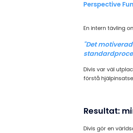
Perspective Fu
En intern tävling 
"Det motiverade
standardproce
Divis var väl utpla
förstå hjälpinsatse
Resultat: mi
Divis gör en värl