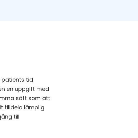
 patients tid
en en uppgift med
samma sätt som att
 tilldela lämplig
ång till