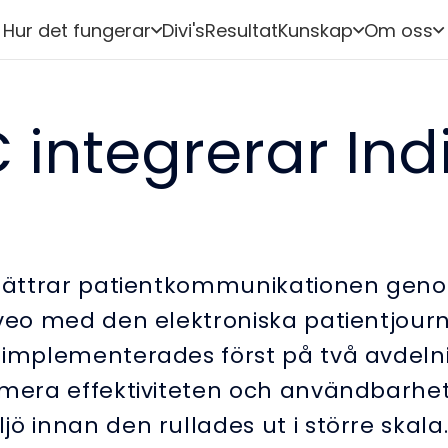
Hur det fungerar
Divi's
Resultat
Kunskap
Om oss
 integrerar Ind
rbättrar patientkommunikationen gen
veo med den elektroniska patientjourn
 implementerades först på två avdelni
imera effektiviteten och användbarhet
ö innan den rullades ut i större skala