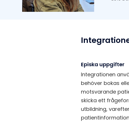
Integration
Episka uppgifter
Integrationen anvä
behöver bokas ell
motsvarande patie
skicka ett frågefor
utbildning, varefte
patientinformation