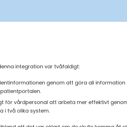
nna integration var tvåfaldigt:
ientinformationen genom att göra all information 
i patientportalen.
gt för vårdpersonal att arbeta mer effektivt genom
 i två olika system.
 ibland att det var oklart om de skulle komma åt s