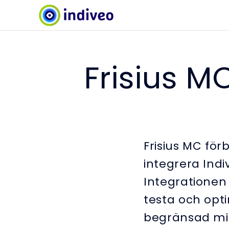
Frisius MC
Frisius MC fö
integrera Indi
Integrationen
testa och opt
begränsad milj