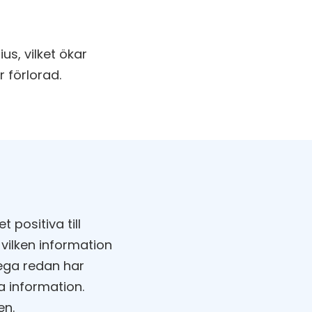
us, vilket ökar
r förlorad.
positiva till
 vilken information
lega redan har
a information.
en.