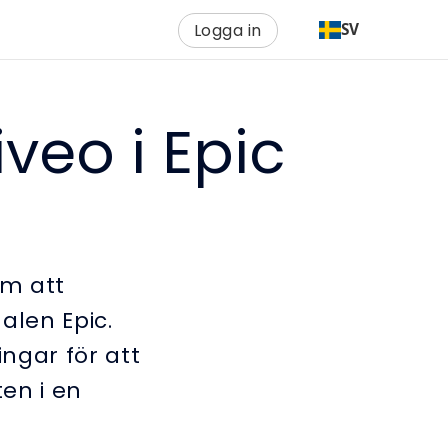
Logga in
SV
iveo i Epic
om att
alen Epic.
ngar för att
en i en
.