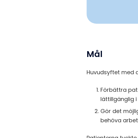
Mål
Huvudsyftet med de
Förbättra pat
lättillgänglig 
Gör det möjli
behöva arbeta
Patienterna tyckte