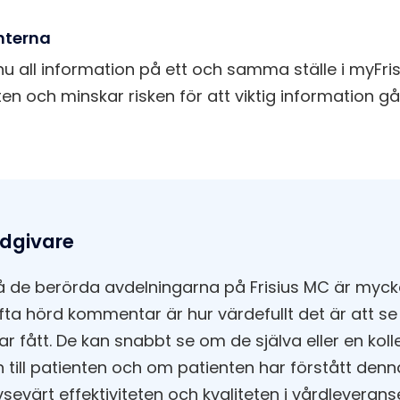
enterna
nu all information på ett och samma ställe i myFrisi
n och minskar risken för att viktig information gå
rdgivare
de berörda avdelningarna på Frisius MC är mycket 
ofta hörd kommentar är hur värdefullt det är att se
ar fått. De kan snabbt se om de själva eller en kol
n till patienten och om patienten har förstått denn
sevärt effektiviteten och kvaliteten i vårdleverans