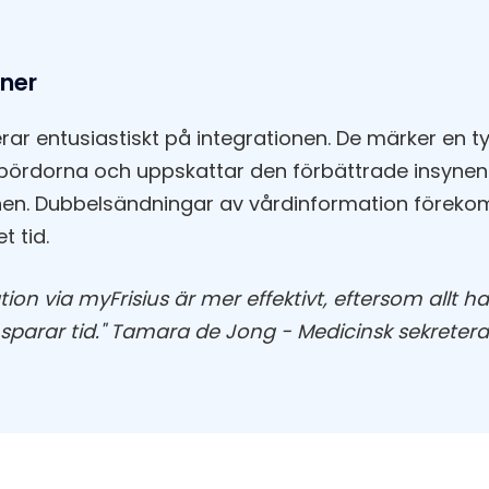
oner
ar entusiastiskt på integrationen. De märker en t
 bördorna och uppskattar den förbättrade insynen 
nen. Dubbelsändningar av vårdinformation förekom
t tid.
tion via myFrisius är mer effektivt, eftersom allt h
t sparar tid." Tamara de Jong - Medicinsk sekretera