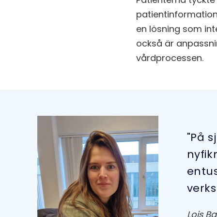
patientinformation 
en lösning som int
också är anpassni
vårdprocessen.
"På s
nyfik
entus
verk
Lois Ba