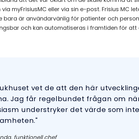
via myFrisiusMC eller via sin e-post. Frisius MC le
e bara är användarvänlig för patienter och perso
ngsbar och kan automatiseras i framtiden för att
jukhuset vet de att den här utvecklin
na. Jag får regelbundet frågan om när
iasm understryker det värde som integ
samheten."
nda, funktionell chef