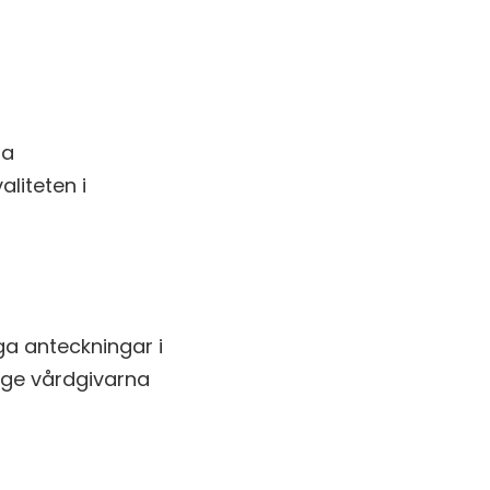
ra
liteten i
iga anteckningar i
e ge vårdgivarna