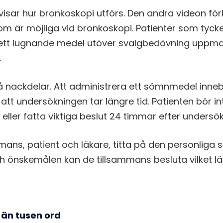
visar hur bronkoskopi utförs. Den andra videon förk
m är möjliga vid bronkoskopi. Patienter som tycke
ett lugnande medel utöver svalgbedövning uppma
.
 nackdelar. Att administrera ett sömnmedel innebä
 att undersökningen tar längre tid. Patienten bör inte
ller fatta viktiga beslut 24 timmar efter undersö
ans, patient och läkare, titta på den personliga s
och önskemålen kan de tillsammans besluta vilket 
 än tusen ord