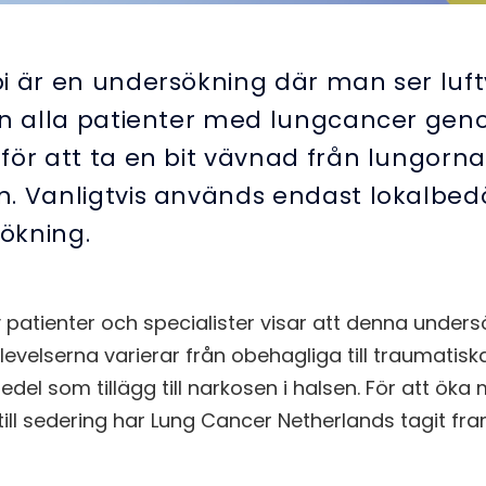
i är en undersökning där man ser luf
an alla patienter med lungcancer g
för att ta en bit vävnad från lungorn
. Vanligtvis används endast lokalbed
ökning.
patienter och specialister visar att denna undersö
pplevelserna varierar från obehagliga till traumatisk
edel som tillägg till narkosen i halsen. För att ök
ill sedering har Lung Cancer Netherlands tagit fr