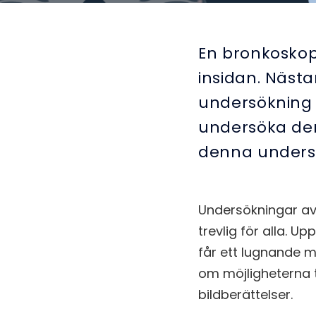
En bronkoskop
insidan. Näst
undersökning 
undersöka den
denna unders
Undersökningar av 
trevlig för alla. U
får ett lugnande m
om möjligheterna t
bildberättelser.