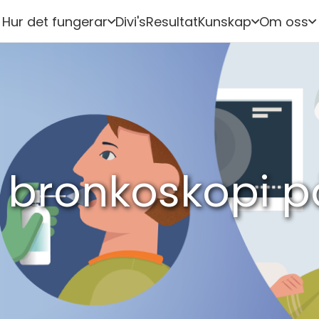
Hur det fungerar
Divi's
Resultat
Kunskap
Om oss
 bronkoskopi p