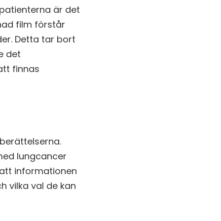
patienterna är det
nad film förstår
r. Detta tar bort
e det
tt finnas
berättelserna.
 med lungcancer
 att informationen
 vilka val de kan