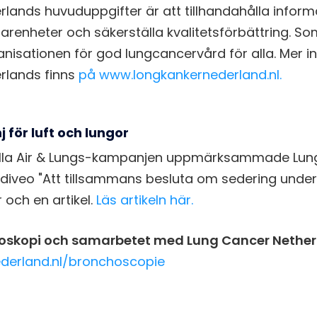
lands huvuduppgifter är att tillhandahålla informa
arenheter och säkerställa kvalitetsförbättring. S
nisationen för god lungcancervård för alla. Mer 
rlands finns
på www.longkankernederland.nl.
 för luft och lungor
ella Air & Lungs-kampanjen uppmärksammade Lun
ndiveo "Att tillsammans besluta om sedering unde
r och en artikel.
Läs artikeln här.
oskopi och samarbetet med Lung Cancer Nether
derland.nl/bronchoscopie