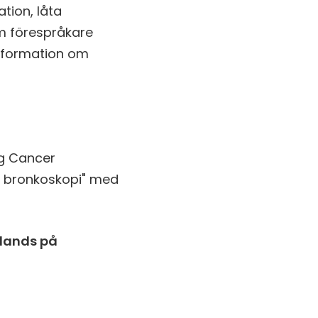
tion, låta
om förespråkare
information om
g Cancer
r bronkoskopi" med
lands på