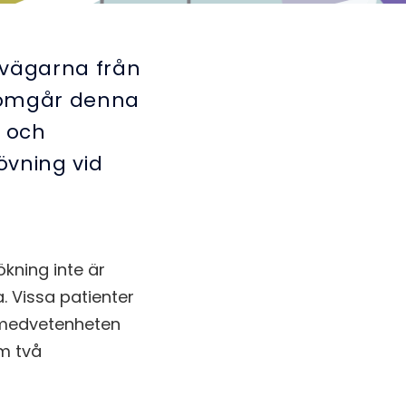
tvägarna från
enomgår denna
a och
övning vid
kning inte är
a. Vissa patienter
a medvetenheten
am två