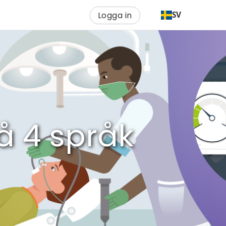
Logga in
SV
å 4 språk