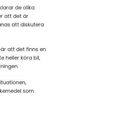
larar de olika
r att det är
nas att diskutera
r att det finns en
 heller köra bil,
kningen.
ituationen,
läkemedel som