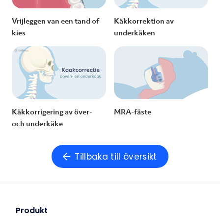
Vrijleggen van een tand of
Käkkorrektion av
kies
underkäken
Käkkorrigering av över-
MRA-fäste
och underkäke
Tillbaka till översikt
Produkt