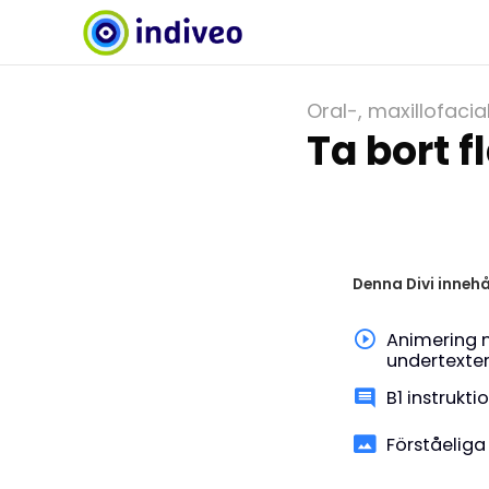
Oral-, maxillofacia
Ta bort 
Denna Divi innehå
Animering 
undertexte
B1 instrukti
Förståeliga