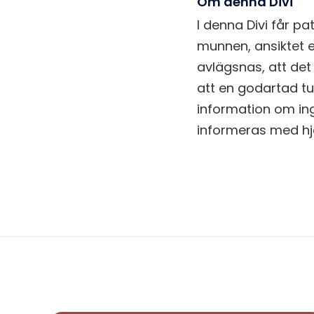
Om denna Divi
I denna Divi får pa
munnen, ansiktet el
avlägsnas, att det
att en godartad tum
information om ing
informeras med hjäl