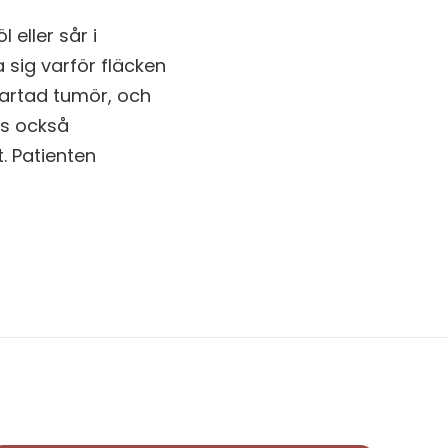
 eller sår i
 sig varför fläcken
dartad tumör, och
es också
. Patienten