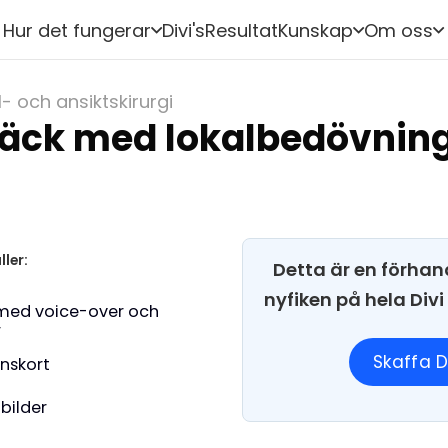
Hur det fungerar
Divi's
Resultat
Kunskap
Om oss
l- och ansiktskirurgi
fläck med lokalbedövnin
ller:
Detta är en förhan
nyfiken på hela Div
med voice-over och
r
Skaffa D
onskort
 bilder