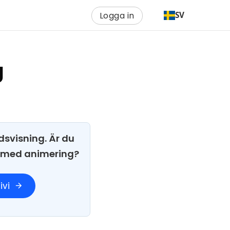
Logga in
SV
g
dsvisning. Är du
i med animering?
ivi
arrow_forward