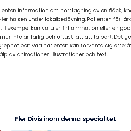
tienten information om borttagning av en fläck, knöl
ler halsen under lokalbedövning. Patienten får lära
 till exempel kan vara en inflammation eller en go
ör inte är farlig och oftast lätt att ta bort. Det g
reppet och vad patienten kan förvänta sig efteråt
p av animationer, illustrationer och text.
Fler Divis inom denna specialitet