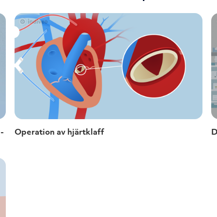
S-
Operation av hjärtklaff
D