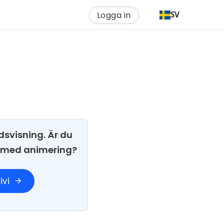
Logga in
SV
dsvisning. Är du
i med animering?
ivi
arrow_forward