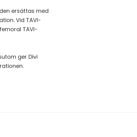
n den ersättas med
ation. Vid TAVI-
sfemoral TAVI-
sutom ger Divi
rationen.