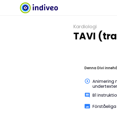
Kardiologi
TAVI (tr
Denna Divi innehå
Animering 
undertexte
B1 instrukti
Förståeliga