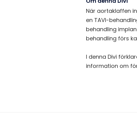
Om denna Divi
När aortaklaffen i
en TAVI-behandling
behandling implant
behandling förs ka
I denna Divi förkl
information om för