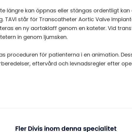
nte längre kan öppnas eller stängas ordentligt ka
. TAVI står för Transcatheter Aortic Valve Implant
eras en ny aortaklaff genom en kateter. Vid tran
tetern in genom ljumsken.
aras proceduren för patienterna i en animation. Des
beredelser, eftervård och levnadsregler efter ope
Fler Divis inom denna specialitet