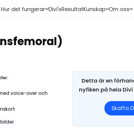
Hur det fungerar
Divi's
Resultat
Kunskap
Om oss
ansfemoral)
ller:
Detta är en förhan
nyfiken på hela Div
med voice-over och
r
Skaffa D
onskort
 bilder