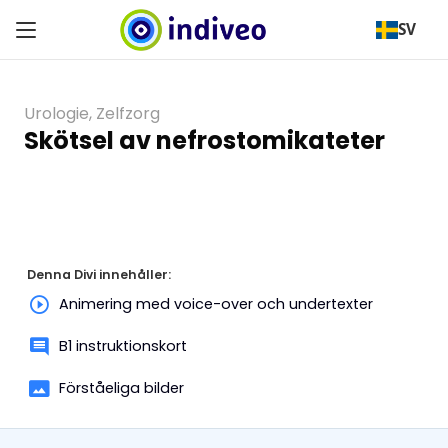
SV
Urologie
,
Zelfzorg
Skötsel av nefrostomikateter
Denna Divi innehåller:
Animering med voice-over och undertexter
B1 instruktionskort
Förståeliga bilder