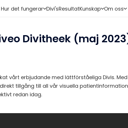
Hur det fungerar
Divi's
Resultat
Kunskap
Om oss
diveo Divitheek (maj 2023
ökat vårt erbjudande med lättförståeliga Divis. M
irekt tillgång till all vår visuella patientinformati
ktivt redan idag.