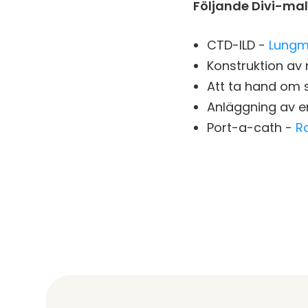
Följande Divi-malla
CTD-ILD -
Lungm
Konstruktion av
Att ta hand om 
Anläggning av e
Port-a-cath -
R