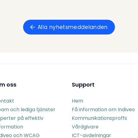
Alla nyhetsmeddelanden
m oss
Support
ontakt
Hem
am och lediga tjänster
Få information om Indiveo
perter på effektiv
Kommunikationsproffs
formation
Vårdgivare
ndiveo och WCAG
ICT-avdelningar