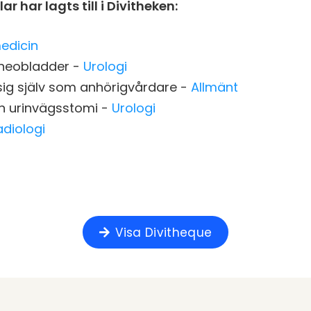
r har lagts till i Divitheken:
edicin
 neobladder -
Urologi
sig själv som anhörigvårdare -
Allmänt
n urinvägsstomi -
Urologi
adiologi
Visa Divitheque