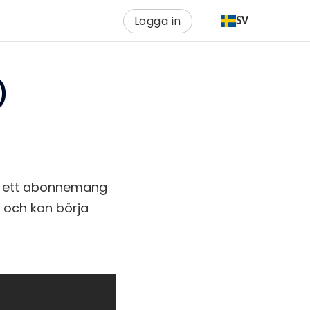
Logga in
SV
)
ed ett abonnemang
on och kan börja