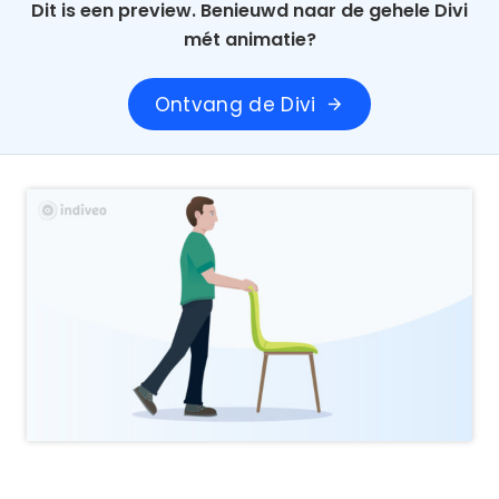
Dit is een preview. Benieuwd naar de gehele Divi
mét animatie?
Ontvang de Divi
arrow_forward