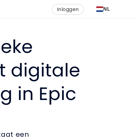
Inloggen
NL
ieke
 digitale
g in Epic
taat een