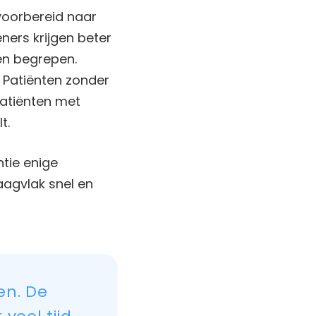
 voorbereid naar
eners krijgen beter
en begrepen.
 Patiënten zonder
patiënten met
t.
ntie enige
aagvlak snel en
en. De