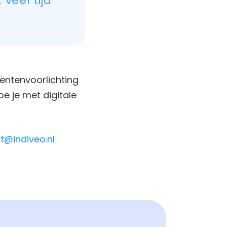
veel tijd
ëntenvoorlichting
oe je met digitale
nt@indiveo.nl