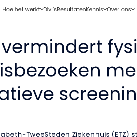
Hoe het werkt
Divi’s
Resultaten
Kennis
Over ons
 vermindert fys
isbezoeken met
tieve screenin
isabeth-TweeSteden Ziekenhuis (ETZ) s