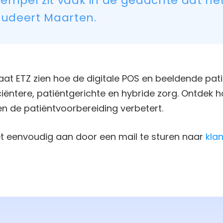
empel zit vaak in de gedachte dat het 
cludeert Maarten.
at ETZ zien hoe de digitale POS en beeldende pati
ciëntere, patiëntgerichte en hybride zorg. Ontdek h
en de patiëntvoorbereiding verbetert.
t eenvoudig aan door een mail te sturen naar
kla