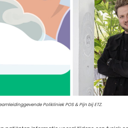
amleidinggevende Polikliniek POS & Pijn bij ETZ.