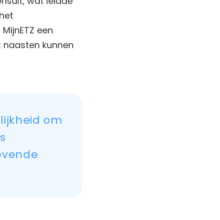
nsult, wat leidde
het
 MijnETZ een
met naasten kunnen
elijkheid om
ns
gevende