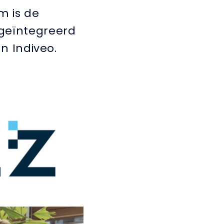
m is de
 geïntegreerd
an Indiveo.