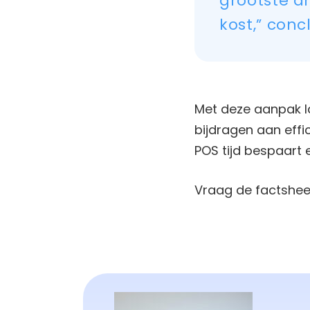
grootste dr
kost,” con
Met deze aanpak la
bijdragen aan effi
POS tijd bespaart 
Vraag de factshee