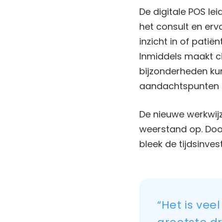
De digitale POS lei
het consult en erva
inzicht in of pati
Inmiddels maakt ci
bijzonderheden ku
aandachtspunten g
De nieuwe werkwijze
weerstand op. Door
bleek de tijdsinves
“Het is ve