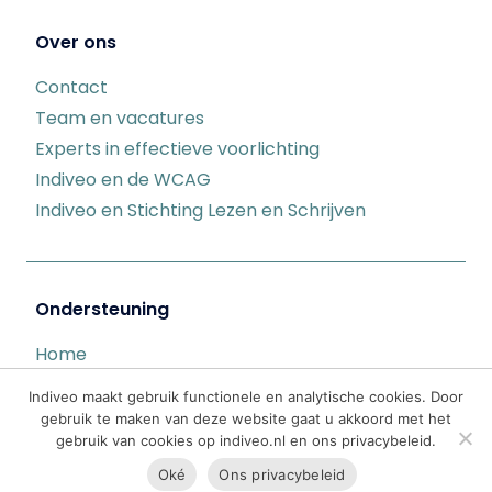
Over ons
Contact
Team en vacatures
Experts in effectieve voorlichting
Indiveo en de WCAG
Indiveo en Stichting Lezen en Schrijven
Ondersteuning
Home
Indiveo informatie ontvangen
Indiveo maakt gebruik functionele en analytische cookies. Door
Communicatieprofessionals
gebruik te maken van deze website gaat u akkoord met het
gebruik van cookies op indiveo.nl en ons privacybeleid.
Zorgverleners
ICT afdelingen
Oké
Ons privacybeleid