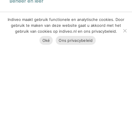
Beheer en leer
Indiveo maakt gebruik functionele en analytische cookies. Door
gebruik te maken van deze website gaat u akkoord met het
Over ons
gebruik van cookies op indiveo.nl en ons privacybeleid.
Contact
Oké
Ons privacybeleid
Team en vacatures
Experts in effectieve voorlichting
Indiveo en de WCAG
Indiveo en Stichting Lezen en Schrijven
Ondersteuning
Home
Indiveo informatie ontvangen
Communicatieprofessionals