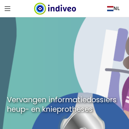
NL
Vervangen informatiedossiers
heup- en knieprotheses