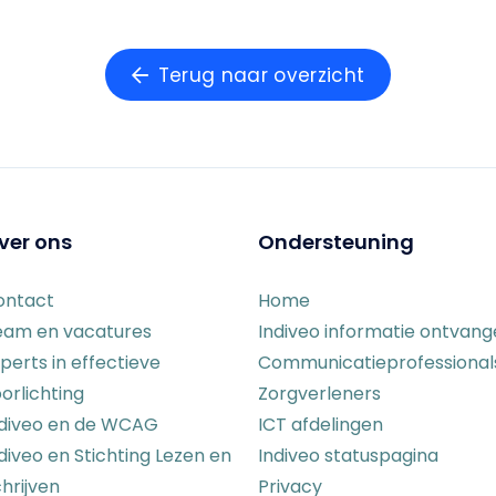
Terug naar overzicht
ver ons
Ondersteuning
ontact
Home
eam en vacatures
Indiveo informatie ontvan
perts in effectieve
Communicatieprofessional
orlichting
Zorgverleners
ndiveo en de WCAG
ICT afdelingen
diveo en Stichting Lezen en
Indiveo statuspagina
hrijven
Privacy