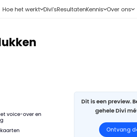
Hoe het werkt
Divi’s
Resultaten
Kennis
Over ons
lukken
Dit is een preview.
gehele Divi mé
et voice-over en
ng
Ontvang de
iekaarten