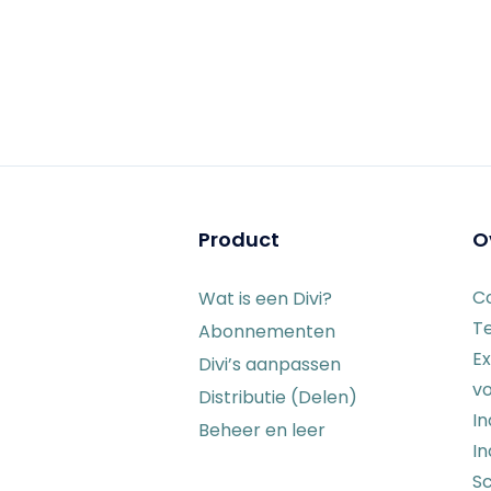
Product
O
C
Wat is een Divi?
T
Abonnementen
Ex
Divi’s aanpassen
vo
Distributie (Delen)
I
Beheer en leer
In
Sc