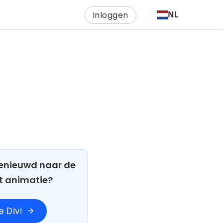
Inloggen
NL
 Benieuwd naar de
t animatie?
 Divi
arrow_forward