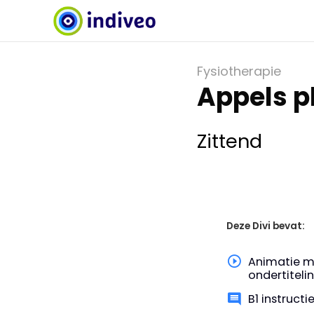
Fysiotherapie
Appels p
Zittend
Deze Divi bevat:
Animatie m
ondertiteli
B1 instruct