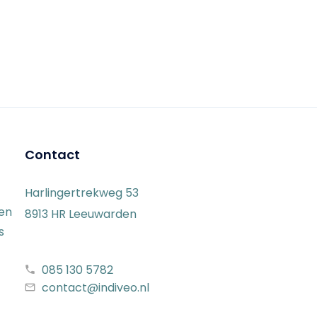
Contact
Harlingertrekweg 53
gen
8913 HR Leeuwarden
s
085 130 5782
contact@indiveo.nl