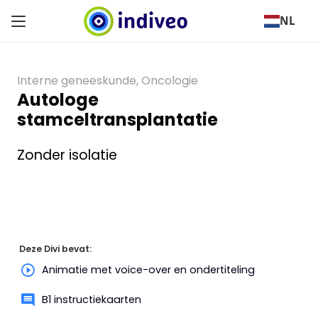
NL
Interne geneeskunde
,
Oncologie
Autologe
stamceltransplantatie
Zonder isolatie
Deze Divi bevat:
Animatie met voice-over en ondertiteling
B1 instructiekaarten