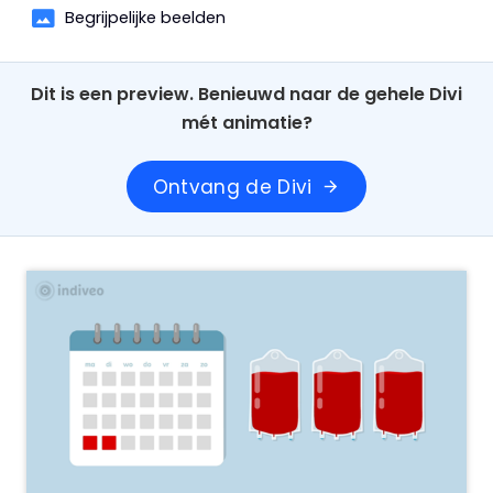
Begrijpelijke beelden
Dit is een preview. Benieuwd naar de gehele Divi
mét animatie?
Ontvang de Divi
arrow_forward