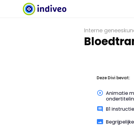
Interne geneesku
Bloedtra
Deze Divi bevat:
Animatie m
ondertiteli
B1 instruct
Begrijpelijk