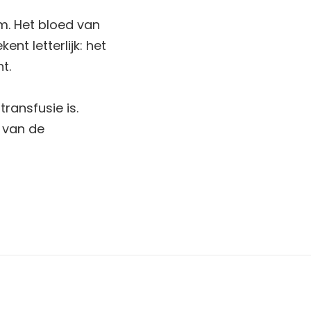
m. Het bloed van
nt letterlijk: het
t.
transfusie is.
d van de