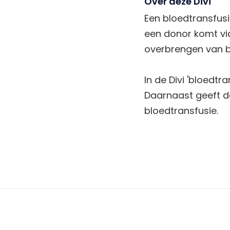
Over deze Divi
Een bloedtransfusi
een donor komt via 
overbrengen van b
In de Divi 'bloedtr
Daarnaast geeft de
bloedtransfusie.