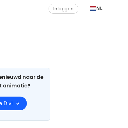
Inloggen
NL
 Benieuwd naar de
t animatie?
 Divi
arrow_forward