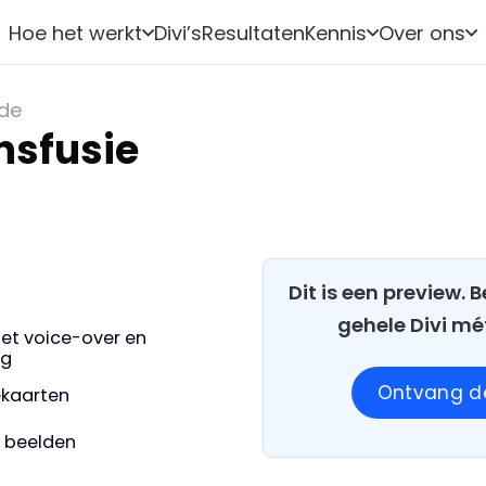
Hoe het werkt
Divi’s
Resultaten
Kennis
Over ons
nde
nsfusie
Dit is een preview.
gehele Divi mé
et voice-over en
ng
Ontvang de
iekaarten
e beelden