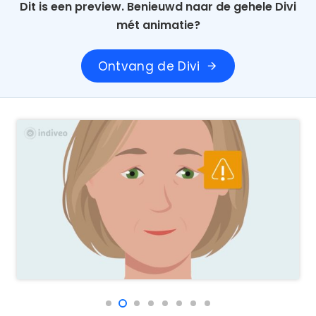
Dit is een preview. Benieuwd naar de gehele Divi
mét animatie?
Ontvang de Divi
arrow_forward