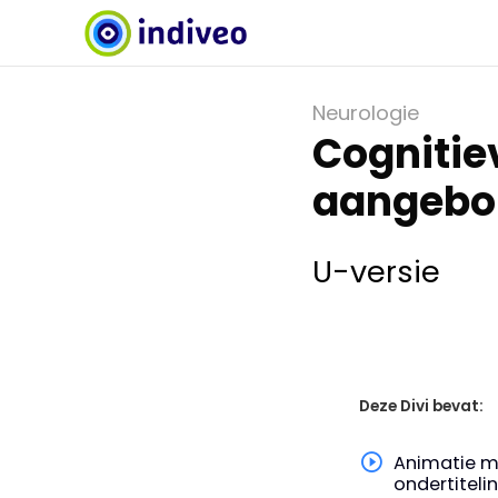
Neurologie
Cognitie
aangebor
U-versie
Deze Divi bevat:
Animatie m
ondertiteli