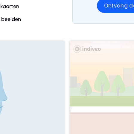
Ontvang de
iekaarten
e beelden