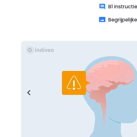
B1 instruct
Begrijpelijk