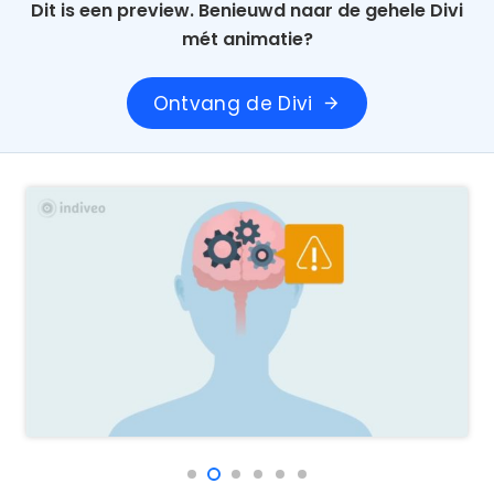
Dit is een preview. Benieuwd naar de gehele Divi
mét animatie?
Ontvang de Divi
arrow_forward