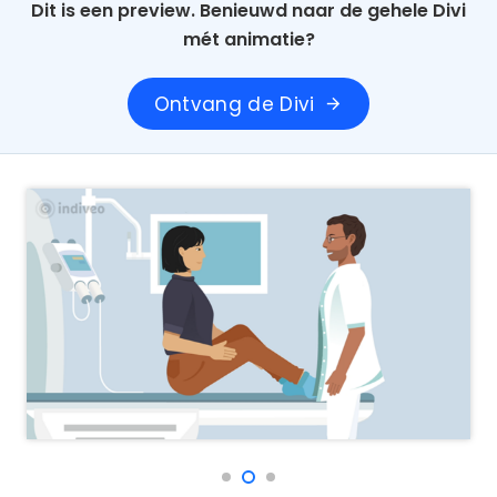
Dit is een preview. Benieuwd naar de gehele Divi
mét animatie?
Ontvang de Divi
arrow_forward