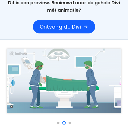
Dit is een preview. Benieuwd naar de gehele Divi
mét animatie?
Ontvang de Divi
arrow_forward