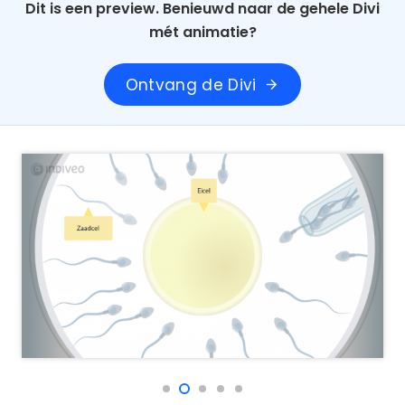
Dit is een preview. Benieuwd naar de gehele Divi
mét animatie?
Ontvang de Divi
arrow_forward