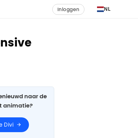
Inloggen
NL
ensive
 Benieuwd naar de
t animatie?
 Divi
arrow_forward