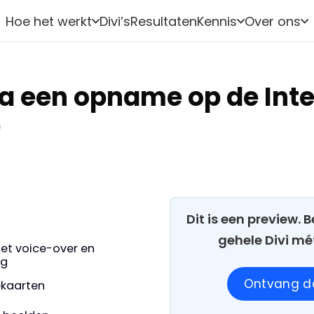
Hoe het werkt
Divi’s
Resultaten
Kennis
Over ons
na een opname op de Int
)
Dit is een preview.
gehele Divi mé
et voice-over en
ng
Ontvang de
iekaarten