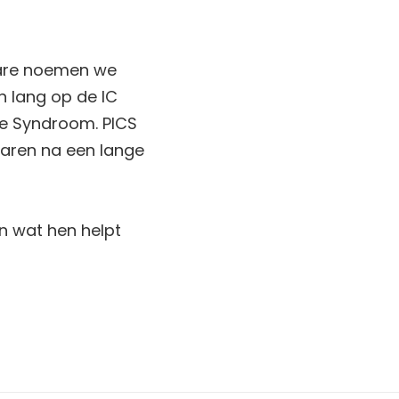
 Care noemen we
n lang op de IC
are Syndroom. PICS
varen na een lange
en wat hen helpt