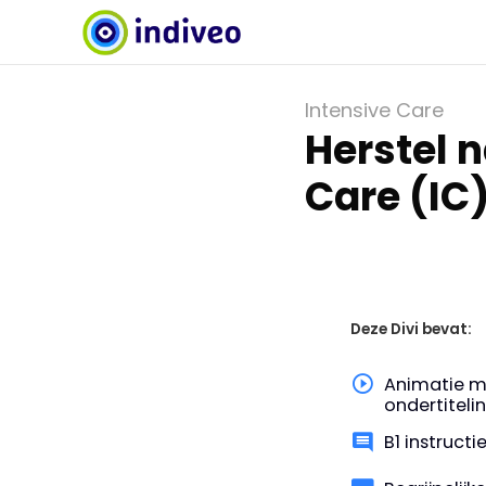
Intensive Care
Herstel 
Care (IC
Deze Divi bevat:
Animatie m
ondertiteli
B1 instruct