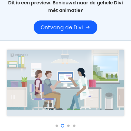
Dit is een preview. Benieuwd naar de gehele Divi
mét animatie?
Ontvang de Divi
arrow_forward