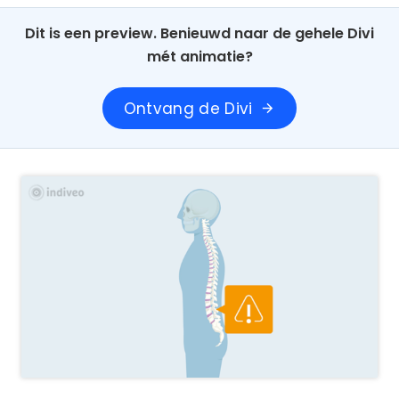
Dit is een preview. Benieuwd naar de gehele Divi
mét animatie?
Ontvang de Divi
arrow_forward