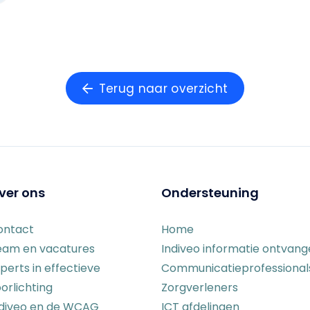
Terug naar overzicht
ver ons
Ondersteuning
ontact
Home
eam en vacatures
Indiveo informatie ontvan
perts in effectieve
Communicatieprofessional
orlichting
Zorgverleners
ndiveo en de WCAG
ICT afdelingen