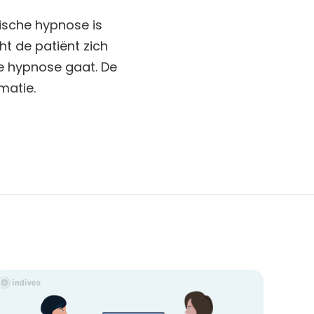
dische hypnose is
t de patiënt zich
he hypnose gaat. De
matie.