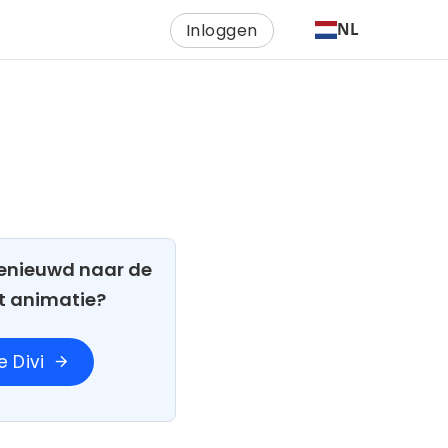
Inloggen
NL
 Benieuwd naar de
t animatie?
 Divi
arrow_forward