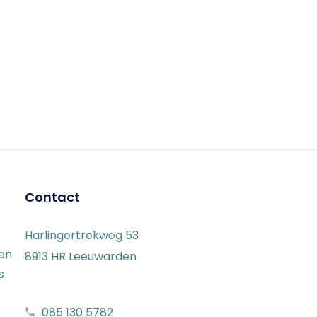
Contact
Harlingertrekweg 53
gen
8913 HR Leeuwarden
s
085 130 5782