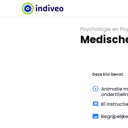
Psychologie en Psy
Medisch
Deze Divi bevat:
Animatie m
ondertiteli
B1 instruct
Begrijpelijk