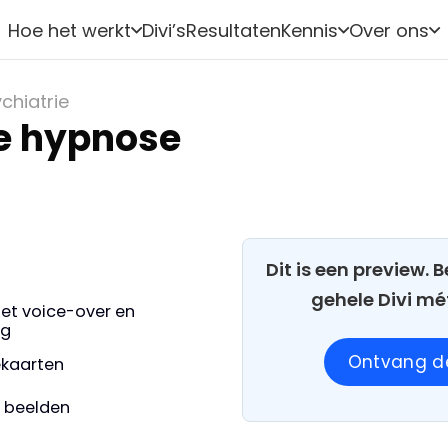
Hoe het werkt
Divi’s
Resultaten
Kennis
Over ons
chiatrie
e hypnose
Dit is een preview.
gehele Divi mé
et voice-over en
ng
Ontvang de
iekaarten
e beelden