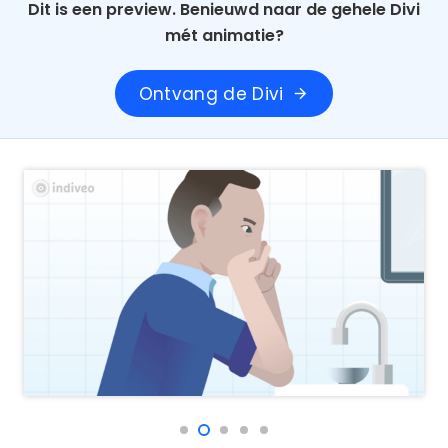
Dit is een preview. Benieuwd naar de gehele Divi
mét animatie?
Ontvang de Divi
arrow_forward