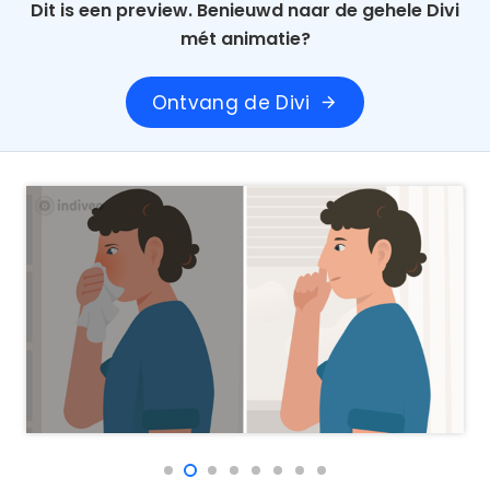
Dit is een preview. Benieuwd naar de gehele Divi
mét animatie?
Ontvang de Divi
arrow_forward