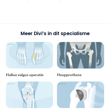
Meer Divi’s in dit specialisme
Hallux valgus operatie
Heupprothese