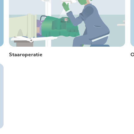
Staaroperatie
O