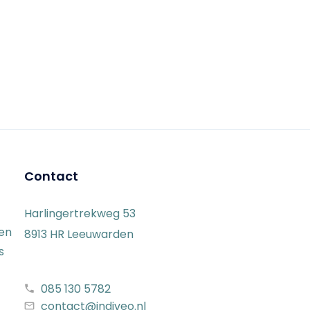
Contact
Harlingertrekweg 53
gen
8913 HR Leeuwarden
s
085 130 5782
contact@indiveo.nl