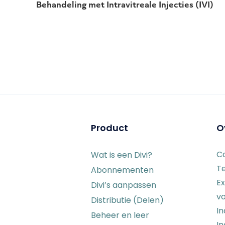
Behandeling met Intravitreale Injecties (IVI)
Product
O
C
Wat is een Divi?
T
Abonnementen
Ex
Divi’s aanpassen
vo
Distributie (Delen)
I
Beheer en leer
In