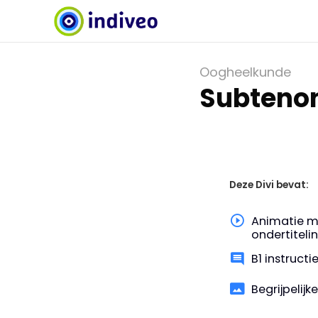
Oogheelkunde
Subtenon
Deze Divi bevat:
Animatie m
ondertiteli
B1 instruct
Begrijpelijk