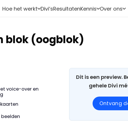
Hoe het werkt
Divi’s
Resultaten
Kennis
Over ons
 blok (oogblok)
Dit is een preview.
gehele Divi mé
et voice-over en
ng
Ontvang de
iekaarten
e beelden