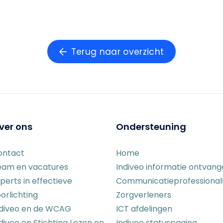
Terug naar overzicht
ver ons
Ondersteuning
ontact
Home
eam en vacatures
Indiveo informatie ontvan
perts in effectieve
Communicatieprofessional
orlichting
Zorgverleners
ndiveo en de WCAG
ICT afdelingen
diveo en Stichting Lezen en
Indiveo statuspagina