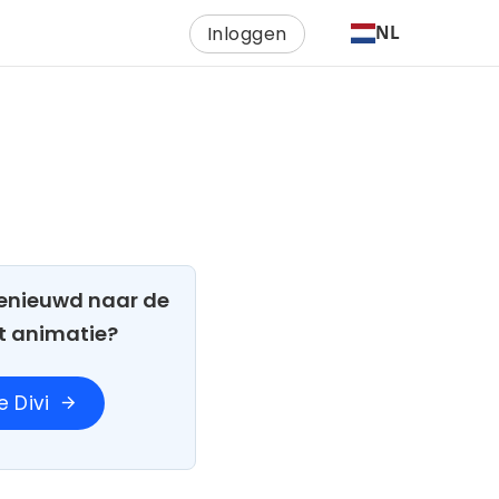
Inloggen
NL
 Benieuwd naar de
t animatie?
 Divi
arrow_forward