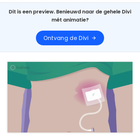
Dit is een preview. Benieuwd naar de gehele Divi
mét animatie?
Ontvang de Divi
arrow_forward